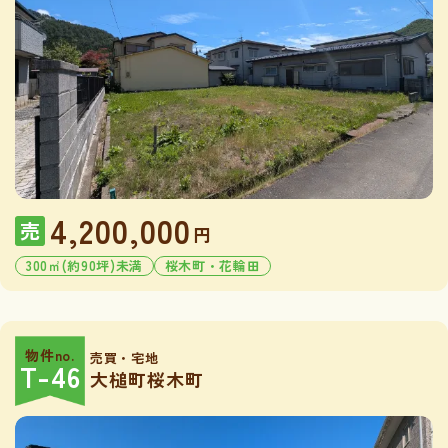
4,200,000
売
円
300㎡(約90坪)未満
桜木町・花輪田
物件no.
売買・宅地
T-46
大槌町桜木町