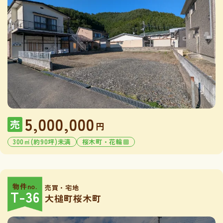
5,000,000
売
円
300㎡(約90坪)未満
桜木町・花輪田
物件no.
売買・宅地
T-36
大槌町桜木町