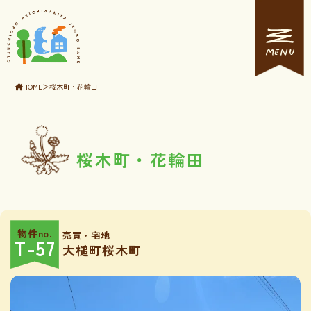
MENU
HOME
＞
桜木町・花輪田
桜木町・花輪田
物件no.
売買・宅地
T-57
大槌町桜木町