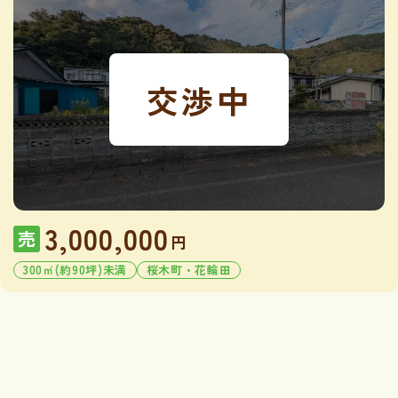
交渉中
3,000,000
売
円
300㎡(約90坪)未満
桜木町・花輪田