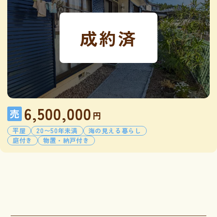
成約済
6,500,000
売
円
平屋
20〜50年未満
海の見える暮らし
庭付き
物置・納戸付き