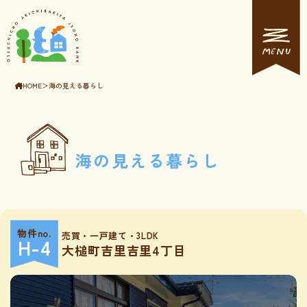
MENU
HOME
＞
海の見える暮らし
海の見える暮らし
物件no.
売買・一戸建て・3LDK
H-4
大槌町吉里吉里4丁目