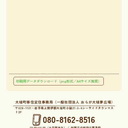
印刷用データダウンロード（png形式／A4サイズ推奨）
大槌町移住定住事務局（一般社団法人 おらが大槌夢広場）
〒028-1121・岩手県上閉伊郡大槌町小鎚27-3-4シーサイドタウンマス
ト2F
080-8162-8516
10:00~16:00（土日祝休み）／ 対面での相談は要予約