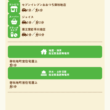
コンビニ
セブンイレブンおおつち御社地店
／
1分
4分
スーパー
ジョイス
／
3分
12分
ドラッグ
薬王堂岩手大槌店
ストア
／
2分
10分
地震・津波
指定緊急避難場所
御社地町営住宅屋上
3分
洪水・土砂災害
指定緊急避難場所
御社地町営住宅屋上
3分