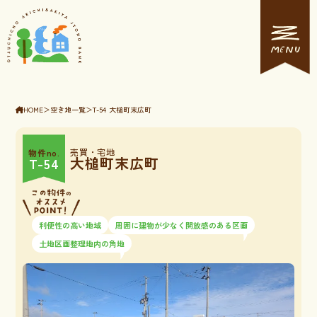
MENU
HOME
＞
空き地一覧
＞
T-54 大槌町末広町
売買・宅地
物件no.
大槌町末広町
T-54
利便性の高い地域
周囲に建物が少なく開放感のある区画
土地区画整理地内の角地