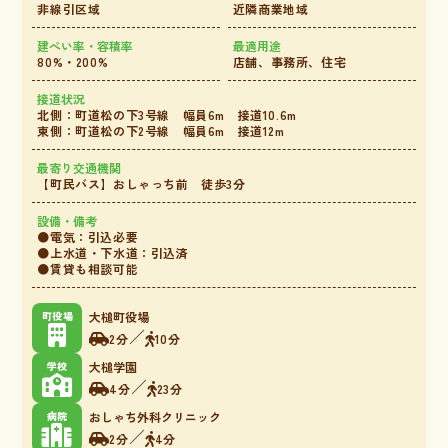
非線引区域
近隣商業地域
建ぺい率・容積率
最適用途
80%・200%
店舗、事務所、住宅
接道状況
北側：町道松の下3号線 幅員6m 接道10.6m
東側：町道松の下2号線 幅員6m 接道12m
最寄り交通機関
【町民バス】おしゃっち前 徒歩3分
設備・備考
●電気：引込必要
●上水道・下水道：引込済
●賃貸も相談可能
町役場
大槌町役場
／
2分
10分
学校
大槌学園
／
4分
23分
病院
おしゃち外科クリニック
／
2分
4分