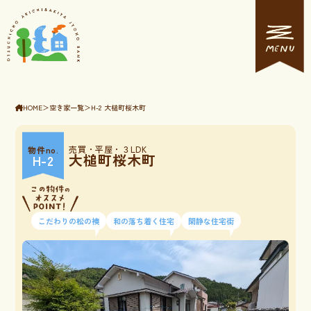
MENU
HOME
＞
空き家一覧
＞
H-2 大槌町桜木町
売買・平屋・３LDK
物件no.
大槌町桜木町
H-2
こだわりの松の襖
和の落ち着く住宅
閑静な住宅街