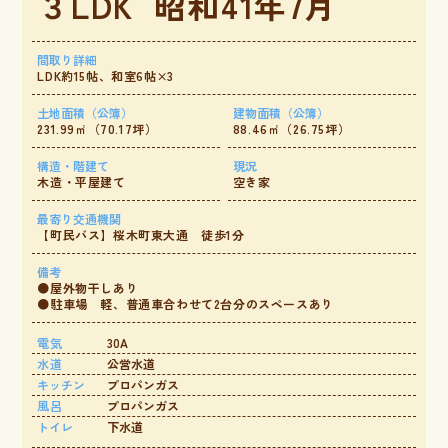
３LDK
昭和41年7月
間取り詳細
LDK約15帖、和室6帖×3
土地面積（公簿）
建物面積（公簿）
231.99㎡（70.17坪）
88.46㎡（26.75坪）
構造・階建て
現況
木造・平屋建て
空き家
最寄り交通機関
【町民バス】桜木町東大通 徒歩1分
備考
●屋外物干しあり
●駐車場 軽、普通車合わせて2台分のスペースあり
電気
30A
水道
公営水道
キッチン
プロパンガス
風呂
プロパンガス
トイレ
下水道