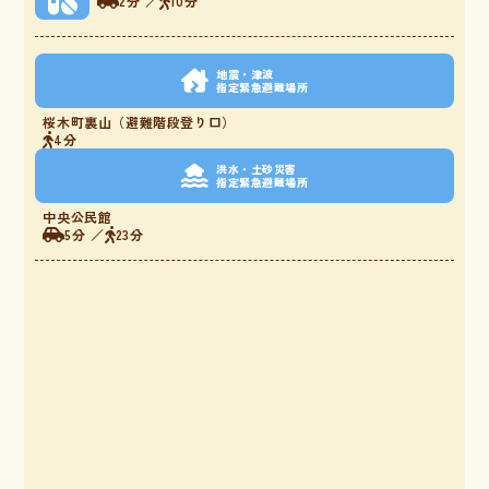
2分 ／
10分
地震・津波
指定緊急避難場所
桜木町裏山（避難階段登り口）
4分
洪水・土砂災害
指定緊急避難場所
中央公民館
5分 ／
23分