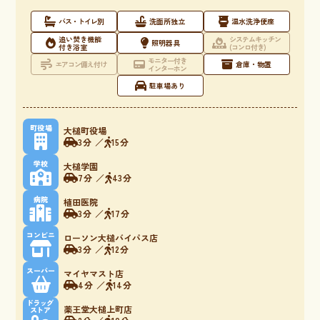
バス・トイレ別
洗面所独立
温水洗浄便座
追い焚き機能
システムキッチン
照明器具
付き浴室
(コンロ付き)
モニター付き
エアコン備え付け
倉庫・物置
インターホン
駐車場あり
町役場
大槌町役場
3分 ／
15分
学校
大槌学園
7分 ／
43分
病院
植田医院
3分 ／
17分
コンビニ
ローソン大槌バイパス店
3分 ／
12分
スーパー
マイヤマスト店
4分 ／
14分
ドラッグ
薬王堂大槌上町店
ストア