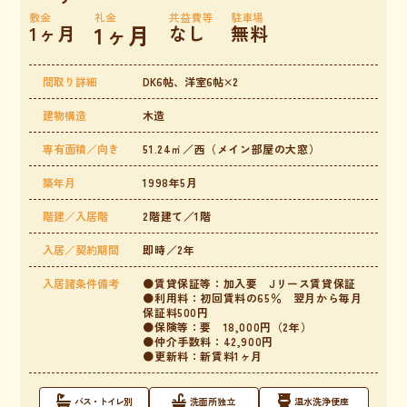
敷金
礼金
共益費等
駐車場
1ヶ月
1ヶ月
なし
無料
間取り詳細
DK6帖、洋室6帖×2
建物構造
木造
専有面積／向き
51.24㎡／西（メイン部屋の大窓）
築年月
1998年5月
階建／入居階
2階建て／1階
入居／契約期間
即時／2年
入居諸条件備考
●賃貸保証等：加入要 Jリース賃貸保証
●利用料：初回賃料の65％ 翌月から毎月
保証料500円
●保険等：要 18,000円（2年）
●仲介手数料：42,900円
●更新料：新賃料1ヶ月
バス・トイレ別
洗面所独立
温水洗浄便座