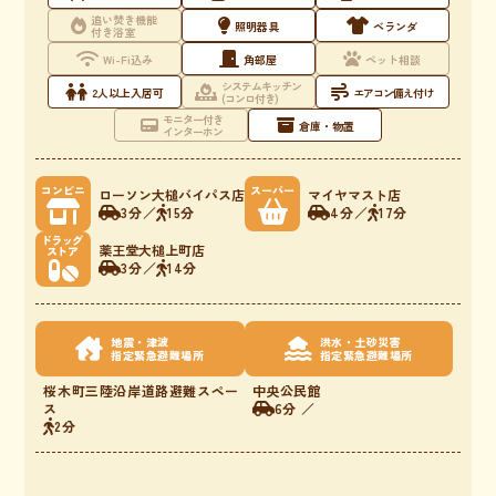
追い焚き機能
照明器具
ベランダ
付き浴室
Wi-Fi込み
角部屋
ペット相談
システムキッチン
2人以上入居可
エアコン備え付け
(コンロ付き)
モニター付き
倉庫・物置
インターホン
コンビニ
スーパー
ローソン大槌バイパス店
マイヤマスト店
3分
／
15分
4分
／
17分
ドラッグ
薬王堂大槌上町店
ストア
3分
／
14分
地震・津波
洪水・土砂災害
指定緊急避難場所
指定緊急避難場所
桜木町三陸沿岸道路避難スペー
中央公民館
ス
6分 ／
2分