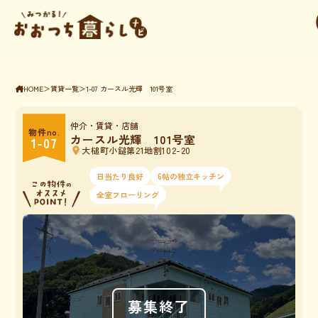
HOME
＞
賃貸一覧
＞
1-07 カースル光輝 101号室
仲介
・賃貸・店舗
物件no.
カースル光輝 101号室
1-07
大槌町小鎚第21地割102-20
location_on
日当たり良好
6帖の独立キッチン
全室フローリング
募集終了