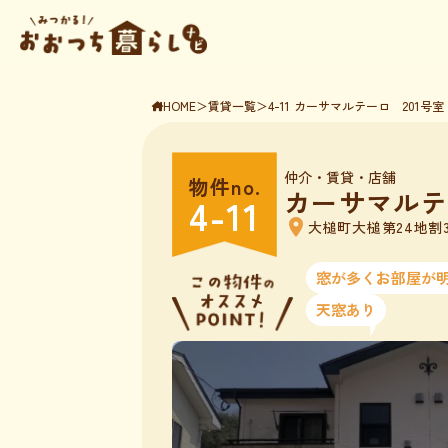
HOME
＞
賃貸一覧
＞
4-11 カーサマルテーロ 201号室
仲介
・賃貸・店舗
物件no.
カーサマルテ
4-11
location_on
大槌町大槌第24地割31
窓が多くお部屋が
天窓あり