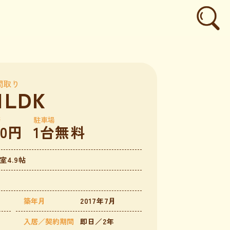
間取り
1LDK
等
駐車場
00円
1台無料
洋室4.9帖
築年月
2017年7月
入居／契約期間
即日／2年