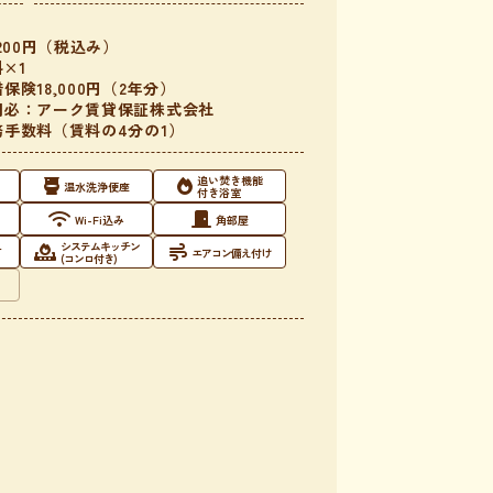
200円（税込み）
×1
険18,000円（2年分）
用必：アーク賃貸保証株式会社
手数料（賃料の4分の1）
追い焚き機能
温水洗浄便座
付き浴室
Wi-Fi込み
角部屋
システムキッチン
可
エアコン備え付け
(コンロ付き)