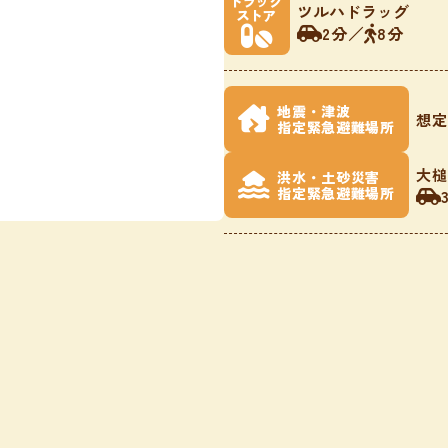
ドラッグ
ツルハドラッグ
ストア
2分
／
8分
地震・津波
想定
指定緊急避難場所
大槌
洪水・土砂災害
指定緊急避難場所