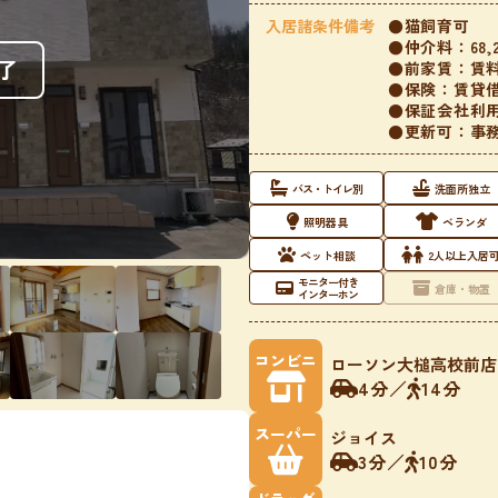
入居諸条件備考
●猫飼育可
●仲介料：68,
了
●前家賃：賃料
●保険：賃貸借保
●保証会社利
●更新可：事務
バス・トイレ別
洗面所独立
照明器具
ベランダ
ペット相談
2人以上入居
モニター付き
倉庫・物置
インターホン
コンビニ
ローソン大槌高校前店
4分
／
14分
スーパー
ジョイス
3分
／
10分