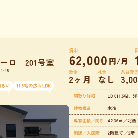
賃料
62,000
円/月
ーロ 201号室
-10
敷金
礼金
共益費
2ヶ月
なし
3,0
明るい
11.5帖の広々LDK
間取り詳細
LDK11.5帖、
建物構造
木造
専有面積／向き
42.36㎡／北西
階建／入居階
2階建て／2階