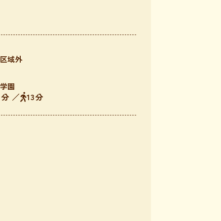
区域外
学園
3分 ／
13分