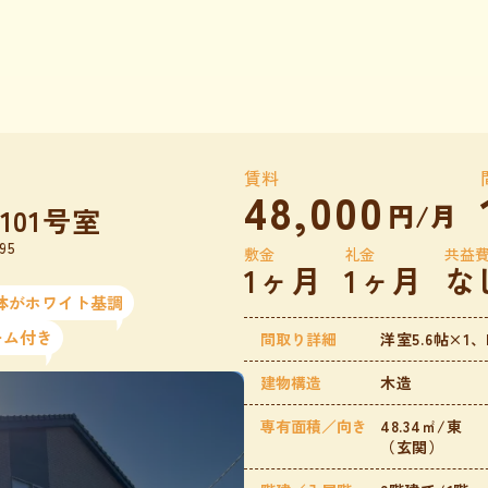
賃料
48,000
円/月
01号室
95
敷金
礼金
共益
1ヶ月
1ヶ月
な
体がホワイト基調
ーム付き
間取り詳細
洋室5.6帖×1、L
建物構造
木造
専有面積／向き
48.34㎡/東
（玄関）