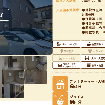
階建／入居階
2階建て/1階
入居諸条件備考
●賃貸保証等：
了
月500円
●保険等：要 1
●仲介手数料
●駐車場二台目
●掲載写真、間
バス・トイレ別
洗面所独立
照明器具
ベランダ
ペット相談
2人以上入居
モニター付き
倉庫・物置
インターホン
コンビニ
ファミリーマート大槌
5分
スーパー
ジョイス
8分