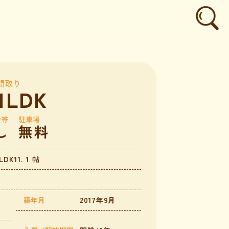
間取り
1LDK
費等
駐車場
し
無料
DK11. 1 帖
築年月
2017年9月