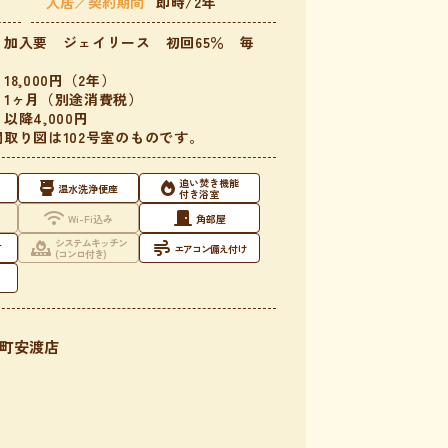
入居／契約期間
即時/2年
加入要 ジェイリース 初回65％ 毎
8,000円（2年）
：1ヶ月（別途消費税）
以降4,000円
取り図は102号室のものです。
追い焚き機能
温水洗浄便座
付き浴室
Wi-Fi込み
角部屋
システムキッチン
可
エアコン備え付け
(コンロ付き)
町安渡店