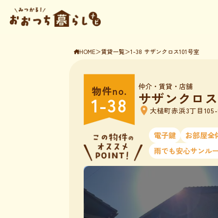
HOME
＞
賃貸一覧
＞
1-38 サザンクロス101号室
仲介
・賃貸・店舗
物件no.
サザンクロス1
1-38
location_on
大槌町赤浜3丁目105-
電子鍵
お部屋全
雨でも安心サンル